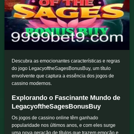
Descubra as emocionantes características e regras
do jogo LegacyoftheSagesBonusBuy, um título
envolvente que captura a essência dos jogos de
cassino modernos.
Explorando o Fascinante Mundo de
LegacyoftheSagesBonusBuy
Os jogos de cassino online têm ganhado
popularidade nos últimos anos, e com eles surge
uma nova geração de títulos que trazem emoção e