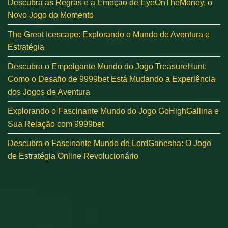
Descubra as Regras e a Emoção de EyeOnTheMoney, o
Novo Jogo do Momento
The Great Icescape: Explorando o Mundo de Aventura e
Estratégia
Descubra o Empolgante Mundo do Jogo TreasureHunt:
Como o Desafio de 9999bet Está Mudando a Experiência
dos Jogos de Aventura
Explorando o Fascinante Mundo do Jogo GoHighGallina e
Sua Relação com 9999bet
Descubra o Fascinante Mundo de LordGanesha: O Jogo
de Estratégia Online Revolucionário