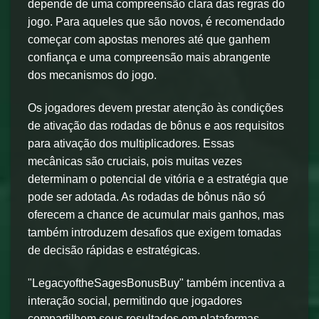
depende de uma compreensão clara das regras do
jogo. Para aqueles que são novos, é recomendado
começar com apostas menores até que ganhem
confiança e uma compreensão mais abrangente
dos mecanismos do jogo.
Os jogadores devem prestar atenção às condições
de ativação das rodadas de bônus e aos requisitos
para ativação dos multiplicadores. Essas
mecânicas são cruciais, pois muitas vezes
determinam o potencial de vitória e a estratégia que
pode ser adotada. As rodadas de bônus não só
oferecem a chance de acumular mais ganhos, mas
também introduzem desafios que exigem tomadas
de decisão rápidas e estratégicas.
"LegacyoftheSagesBonusBuy" também incentiva a
interação social, permitindo que jogadores
compartilhem seus resultados em plataformas