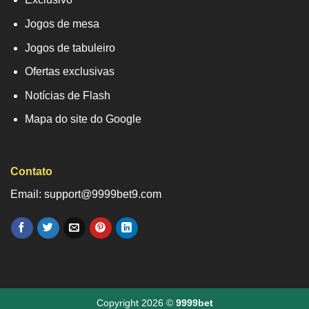
Jogos de mesa
Jogos de tabuleiro
Ofertas exclusivas
Notícias de Flash
Mapa do site do Google
Contato
Email: support@9999bet9.com
Copyright 2026 ©
9999bet