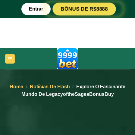
Ir
Entrar
BÔNUS DE R$8888
para
o
conteúdo
Home
/
Notícias De Flash
/
Explore O Fascinante
Mundo De LegacyoftheSagesBonusBuy