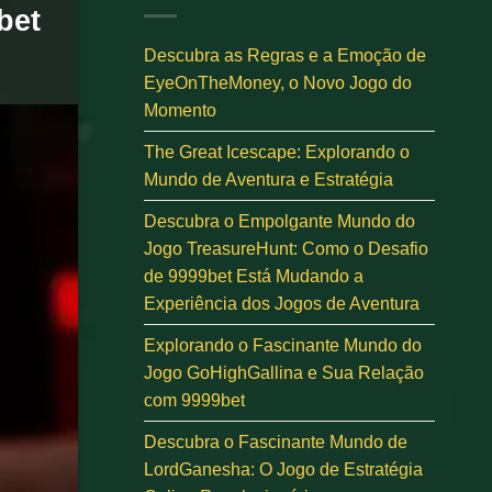
bet
Descubra as Regras e a Emoção de
EyeOnTheMoney, o Novo Jogo do
Momento
The Great Icescape: Explorando o
Mundo de Aventura e Estratégia
Descubra o Empolgante Mundo do
Jogo TreasureHunt: Como o Desafio
de 9999bet Está Mudando a
Experiência dos Jogos de Aventura
Explorando o Fascinante Mundo do
Jogo GoHighGallina e Sua Relação
com 9999bet
Descubra o Fascinante Mundo de
LordGanesha: O Jogo de Estratégia