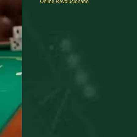
Online Revolucionário