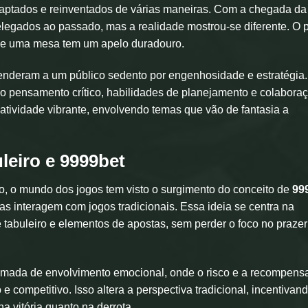
daptados e reinventados de várias maneiras. Com a chegada da
elegados ao passado, mas a realidade mostrou-se diferente. O 
r de uma mesa tem um apelo duradouro.
tenderam a um público sedento por engenhosidade e estratégia
 pensamento crítico, habilidades de planejamento e colaboraç
atividade vibrante, envolvendo temas que vão de fantasia a
leiro e 9999bet
o, o mundo dos jogos tem visto o surgimento do conceito de
99
s interagem com jogos tradicionais. Essa ideia se centra na
e tabuleiro e elementos de apostas, sem perder o foco no prazer
amada de envolvimento emocional, onde o risco e a recompens
competitivo. Isso altera a perspectiva tradicional, incentivan
a vitória quanto na derrota.