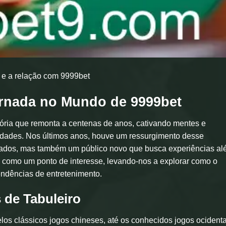
o e a relação com 9999bet
ornada no Mundo de 9999bet
tória que remonta a centenas de anos, cativando mentes e
idades. Nos últimos anos, houve um ressurgimento desse
cados, mas também um público novo que busca experiências a
 como um ponto de interesse, levando-nos a explorar como o
tendências de entretenimento.
 de Tabuleiro
los clássicos jogos chineses, até os conhecidos jogos ocidenta