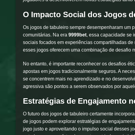
O Impacto Social dos Jogos de
Os jogos de tabuleiro sempre desempenharam um pape
comunitárias. Na era
9999bet
, essa capacidade se i
sociais focados em experiências compartilhadas de r
esses jogos oferecem uma combinação de desafio me
No entanto, é importante reconhecer os desafios é
apostas em jogos tradicionalmente seguros. A neces
se concentrem mais no aprendizado e no desenvolv
agressiva são pontos a serem observados por aquel
Estratégias de Engajamento n
O futuro dos jogos de tabuleiro certamente incorpor
de jogos podem explorar estratégias de engajamento
jogo justo e aproveitando o impulso social desses j