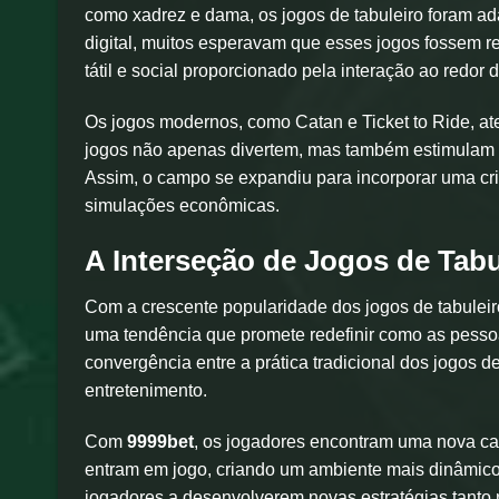
como xadrez e dama, os jogos de tabuleiro foram a
digital, muitos esperavam que esses jogos fossem r
tátil e social proporcionado pela interação ao redo
Os jogos modernos, como Catan e Ticket to Ride, a
jogos não apenas divertem, mas também estimulam o
Assim, o campo se expandiu para incorporar uma cri
simulações econômicas.
A Interseção de Jogos de Tabu
Com a crescente popularidade dos jogos de tabuleir
uma tendência que promete redefinir como as pessoa
convergência entre a prática tradicional dos jogos d
entretenimento.
Com
9999bet
, os jogadores encontram uma nova c
entram em jogo, criando um ambiente mais dinâmico e 
jogadores a desenvolverem novas estratégias tanto n