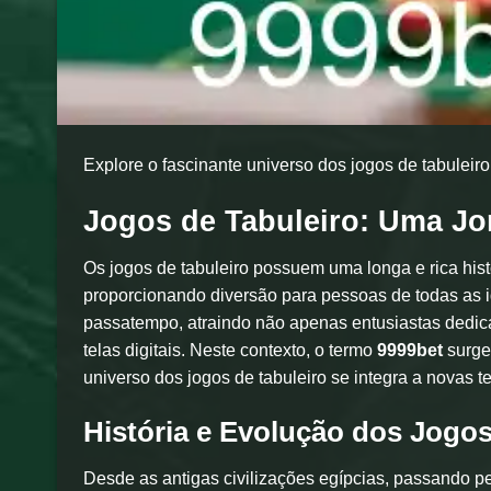
Explore o fascinante universo dos jogos de tabuleir
Jogos de Tabuleiro: Uma J
Os jogos de tabuleiro possuem uma longa e rica his
proporcionando diversão para pessoas de todas as 
passatempo, atraindo não apenas entusiastas dedi
telas digitais. Neste contexto, o termo
9999bet
surge
universo dos jogos de tabuleiro se integra a novas 
História e Evolução dos Jogos
Desde as antigas civilizações egípcias, passando pe