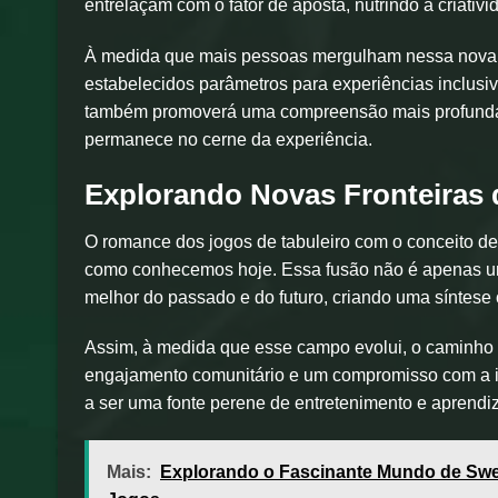
entrelaçam com o fator de aposta, nutrindo a criativ
À medida que mais pessoas mergulham nessa nova c
estabelecidos parâmetros para experiências inclusiv
também promoverá uma compreensão mais profunda 
permanece no cerne da experiência.
Explorando Novas Fronteiras
O romance dos jogos de tabuleiro com o conceito d
como conhecemos hoje. Essa fusão não é apenas 
melhor do passado e do futuro, criando uma síntes
Assim, à medida que esse campo evolui, o caminho à
engajamento comunitário e um compromisso com a in
a ser uma fonte perene de entretenimento e aprendi
Mais:
Explorando o Fascinante Mundo de Sw