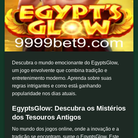
Descubra o mundo emocionante do EgyptsGlow,
um jogo envolvente que combina tradição e
entretenimento moderno. Aprenda sobre suas
regras intrigantes e como está ganhando
popularidade nos dias atuais.
EgyptsGlow: Descubra os Mistérios
dos Tesouros Antigos
No mundo dos jogos online, onde a inovação e a
tradição se encontram, surge o EgyptsGlow. Este