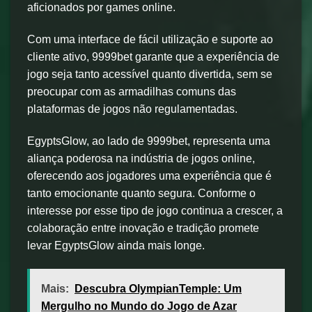
aficionados por games online.
Com uma interface de fácil utilização e suporte ao
cliente ativo, 9999bet garante que a experiência de
jogo seja tanto acessível quanto divertida, sem se
preocupar com as armadilhas comuns das
plataformas de jogos não regulamentadas.
EgyptsGlow, ao lado de 9999bet, representa uma
aliança poderosa na indústria de jogos online,
oferecendo aos jogadores uma experiência que é
tanto emocionante quanto segura. Conforme o
interesse por esse tipo de jogo continua a crescer, a
colaboração entre inovação e tradição promete
levar EgyptsGlow ainda mais longe.
Mais:
Descubra OlympianTemple: Um
Mergulho no Mundo do Jogo de Azar