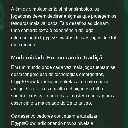
Além de simplesmente alinhar símbolos, os
jogadores devem decifrar enigmas que protegem os
tesouros mais valiosos. Tais desafios adicionam
uma camada extra à experiência de jogo,
diferenciando EgyptsGlow dos demais jogos de slot
no mercado.
Modernidade Encontrando Tradição
Em um mundo onde cada vez mais jogos tentam se
destacar pelo uso de tecnologias emergentes,
EgyptsGlow faz isso ao entrelaçar o novo com o
antigo. Os gráficos em alta definição e a trilha
sonora imersiva criam uma atmosfera que captura a
essência e a majestade do Egito antigo.
Os desenvolvedores continuam a atualizar
EgyptsGlow, adicionando novos níveis e