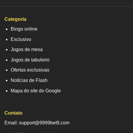
Categoria
Bingo online
Exclusivo
Jogos de mesa
Jogos de tabuleiro
Ofertas exclusivas
Notícias de Flash
Mapa do site do Google
Contato
Email: support@9999bet9.com