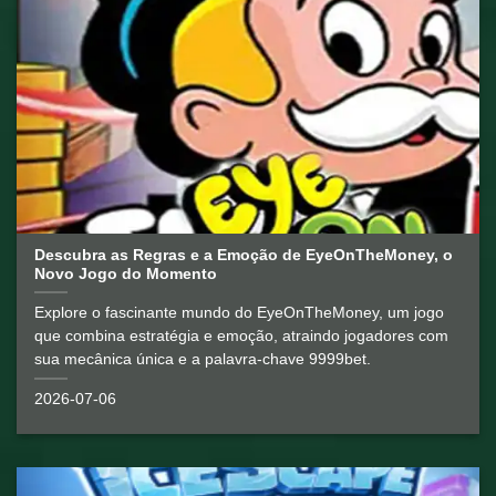
Descubra as Regras e a Emoção de EyeOnTheMoney, o
Novo Jogo do Momento
Explore o fascinante mundo do EyeOnTheMoney, um jogo
que combina estratégia e emoção, atraindo jogadores com
sua mecânica única e a palavra-chave 9999bet.
2026-07-06