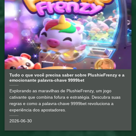
Tudo o que você precisa saber sobre PlushieFrenzy e a
emocionante palavra-chave 9999bet
Explorando as maravilhas de PlushieFrenzy, um jogo
cativante que combina fofura e estratégia. Descubra suas
regras e como a palavra-chave 9999bet revoluciona a
experiência dos apostadores.
2026-06-30