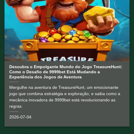
Descubra o Empolgante Mundo do Jogo TreasureHunt:
Como o Desafio de 9999bet Está Mudando a
Experiência dos Jogos de Aventura
Mergulhe na aventura de TreasureHunt, um emocionante
jogo que combina estratégia e exploração, e saiba como a
mecânica inovadora de 9999bet está revolucionando as
regras.
2026-07-04