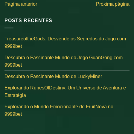
Página anterior
Próxima página
POSTS RECENTES
TreasureoftheGods: Desvende os Segredos do Jogo com
9999bet
Descubra o Fascinante Mundo do Jogo GuanGong com
9999bet
Descubra o Fascinante Mundo de LuckyMiner
Explorando RunesOfDestiny: Um Universo de Aventura e
Estratégia
Explorando o Mundo Emocionante de FruitNova no
9999bet