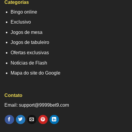
Categorias
Bingo online
Exclusivo
Jogos de mesa
Jogos de tabuleiro
Ofertas exclusivas
Notícias de Flash
Mapa do site do Google
Contato
Email: support@9999bet9.com