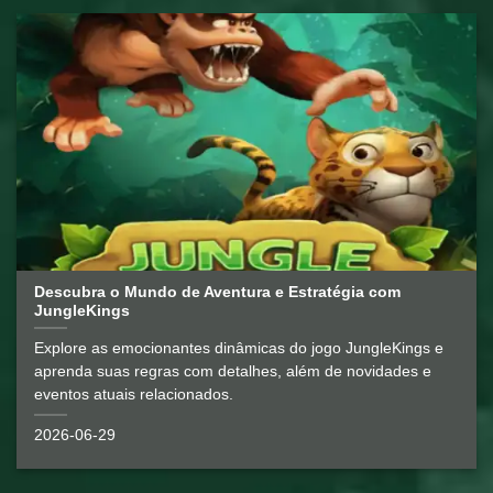
Descubra o Mundo de Aventura e Estratégia com
JungleKings
Explore as emocionantes dinâmicas do jogo JungleKings e
aprenda suas regras com detalhes, além de novidades e
eventos atuais relacionados.
2026-06-29