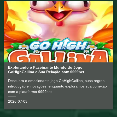
Explorando o Fascinante Mundo do Jogo
GoHighGallina e Sua Relação com 9999bet
Descubra o emocionante jogo GoHighGallina, suas regras,
introdução e inovações, enquanto exploramos sua conexão
com a plataforma 9999bet.
2026-07-03