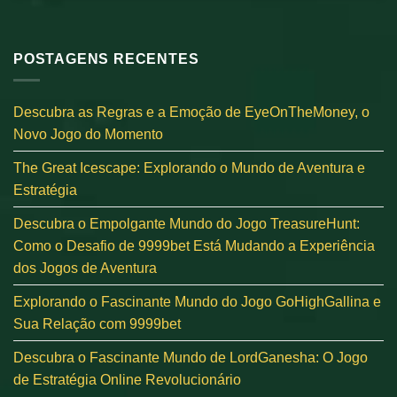
POSTAGENS RECENTES
Descubra as Regras e a Emoção de EyeOnTheMoney, o
Novo Jogo do Momento
The Great Icescape: Explorando o Mundo de Aventura e
Estratégia
Descubra o Empolgante Mundo do Jogo TreasureHunt:
Como o Desafio de 9999bet Está Mudando a Experiência
dos Jogos de Aventura
Explorando o Fascinante Mundo do Jogo GoHighGallina e
Sua Relação com 9999bet
Descubra o Fascinante Mundo de LordGanesha: O Jogo
de Estratégia Online Revolucionário