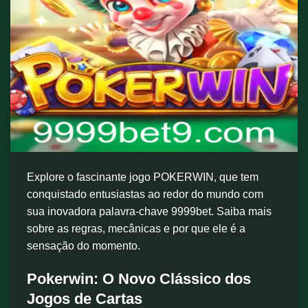
Explore o fascinante jogo POKERWIN, que tem
conquistado entusiastas ao redor do mundo com
sua inovadora palavra-chave 9999bet. Saiba mais
sobre as regras, mecânicas e por que ele é a
sensação do momento.
Pokerwin: O Novo Clássico dos
Jogos de Cartas