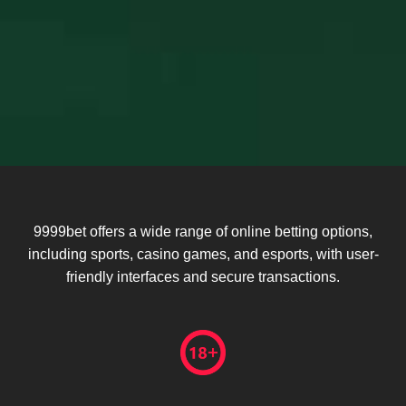
9999bet offers a wide range of online betting options,
including sports, casino games, and esports, with user-
friendly interfaces and secure transactions.