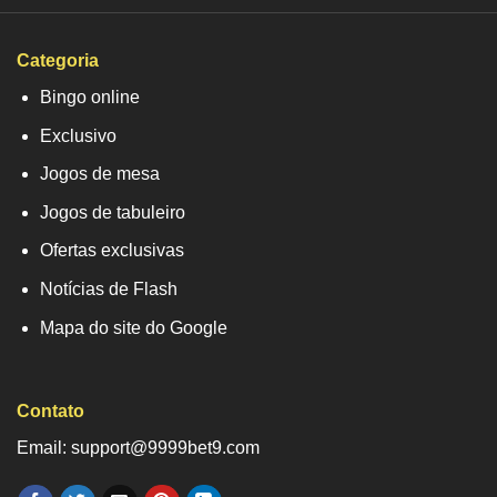
Categoria
Bingo online
Exclusivo
Jogos de mesa
Jogos de tabuleiro
Ofertas exclusivas
Notícias de Flash
Mapa do site do Google
Contato
Email: support@9999bet9.com