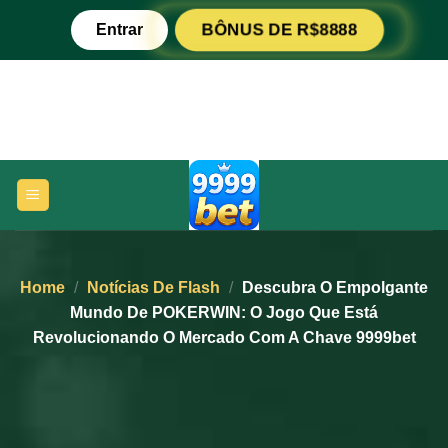
Ir
Entrar
BÔNUS DE R$8888
para
o
conteúdo
Home
/
Notícias De Flash
/
Descubra O Empolgante
Mundo De POKERWIN: O Jogo Que Está
Revolucionando O Mercado Com A Chave 9999bet