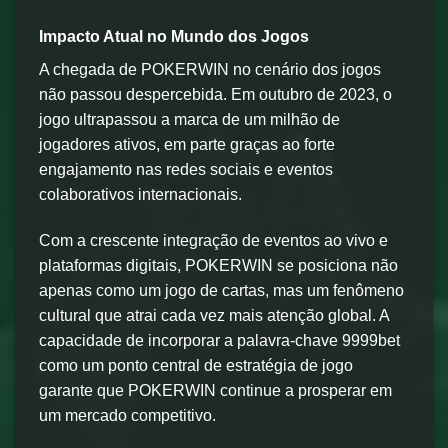
Impacto Atual no Mundo dos Jogos
A chegada de POKERWIN no cenário dos jogos
não passou despercebida. Em outubro de 2023, o
jogo ultrapassou a marca de um milhão de
jogadores ativos, em parte graças ao forte
engajamento nas redes sociais e eventos
colaborativos internacionais.
Com a crescente integração de eventos ao vivo e
plataformas digitais, POKERWIN se posiciona não
apenas como um jogo de cartas, mas um fenômeno
cultural que atrai cada vez mais atenção global. A
capacidade de incorporar a palavra-chave 9999bet
como um ponto central de estratégia de jogo
garante que POKERWIN continue a prosperar em
um mercado competitivo.