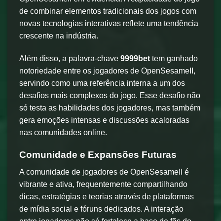
de combinar elementos tradicionais dos jogos com
novas tecnologias interativas reflete uma tendência
crescente na indústria.
Além disso, a palavra-chave
9999bet
tem ganhado
notoriedade entre os jogadores de OpenSesameII,
servindo como uma referência interna a um dos
desafios mais complexos do jogo. Esse desafio não
só testa as habilidades dos jogadores, mas também
gera emoções intensas e discussões acaloradas
nas comunidades online.
Comunidade e Expansões Futuras
A comunidade de jogadores de OpenSesameII é
vibrante e ativa, frequentemente compartilhando
dicas, estratégias e teorias através de plataformas
de mídia social e fóruns dedicados. A interação