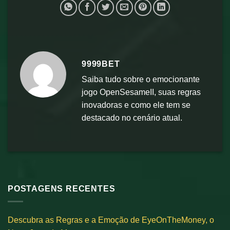
9999BET
Saiba tudo sobre o emocionante
jogo OpenSesameII, suas regras
inovadoras e como ele tem se
destacado no cenário atual.
POSTAGENS RECENTES
Descubra as Regras e a Emoção de EyeOnTheMoney, o