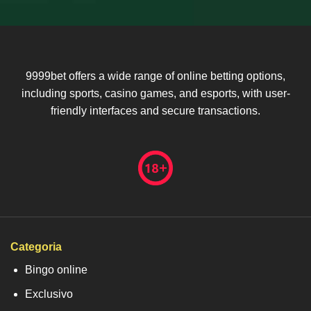
9999bet offers a wide range of online betting options,
including sports, casino games, and esports, with user-
friendly interfaces and secure transactions.
Categoria
Bingo online
Exclusivo