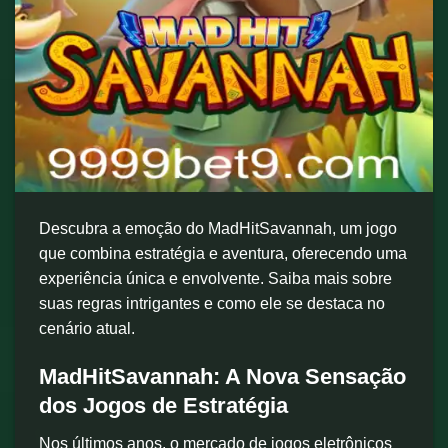
Descubra a emoção do MadHitSavannah, um jogo
que combina estratégia e aventura, oferecendo uma
experiência única e envolvente. Saiba mais sobre
suas regras intrigantes e como ele se destaca no
cenário atual.
MadHitSavannah: A Nova Sensação
dos Jogos de Estratégia
Nos últimos anos, o mercado de jogos eletrônicos