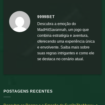
9999BET
Descubra a emoção do
MadHitSavannah, um jogo que
combina estratégia e aventura,
oferecendo uma experiência única
e envolvente. Saiba mais sobre
suas regras intrigantes e como ele
se destaca no cenário atual.
POSTAGENS RECENTES