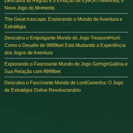
Descubra as Regras e a Emoção de EyeOnTheMoney, o
Novo Jogo do Momento
The Great Icescape: Explorando o Mundo de Aventura e
Estratégia
Descubra o Empolgante Mundo do Jogo TreasureHunt:
Como o Desafio de 9999bet Está Mudando a Experiência
dos Jogos de Aventura
Explorando o Fascinante Mundo do Jogo GoHighGallina e
Sua Relação com 9999bet
Descubra o Fascinante Mundo de LordGanesha: O Jogo
de Estratégia Online Revolucionário