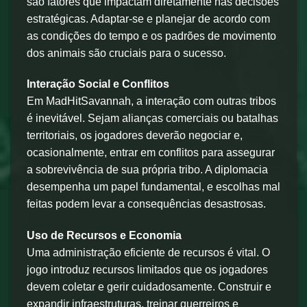
são fatores que impactam diretamente nas decisões
estratégicas. Adaptar-se e planejar de acordo com
as condições do tempo e os padrões de movimento
dos animais são cruciais para o sucesso.
Interação Social e Conflitos
Em MadHitSavannah, a interação com outras tribos
é inevitável. Sejam alianças comerciais ou batalhas
territoriais, os jogadores deverão negociar e,
ocasionalmente, entrar em conflitos para assegurar
a sobrevivência de sua própria tribo. A diplomacia
desempenha um papel fundamental, e escolhas mal
feitas podem levar a consequências desastrosas.
Uso de Recursos e Economia
Uma administração eficiente de recursos é vital. O
jogo introduz recursos limitados que os jogadores
devem coletar e gerir cuidadosamente. Construir e
expandir infraestruturas, treinar guerreiros e