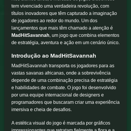
tem vivenciado uma verdadeira revolução, com
títulos inovadores que têm capturado a imaginação
de jogadores ao redor do mundo. Um dos
lançamentos que mais têm chamado a atenção é
MadHitSavannah
, um jogo que combina elementos
de estratégia, aventura e ação em um cenário único.
Introdução ao MadHitSavannah
MadHitSavannah transporta os jogadores para as
vastas savanas africanas, onde a sobrevivência
depende de uma combinação precisa de estratégia
e habilidades de combate. O jogo foi desenvolvido
por uma equipe internacional de designers e
programadores que buscaram criar uma experiência
imersiva e cheia de desafios.
A estética visual do jogo é marcada por gráficos
impressionantes que retratam fielmente a flora e a