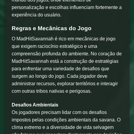
personalização e escolhas influenciam fortemente a
experiência do usuário.
Regras e Mecânicas do Jogo
O MadHitSavannah é rico em mecânicas de jogo
que exigem raciocínio estratégico e uma
compreensão profunda do ambiente. No coração de
MadHitSavannah está a construção de estratégias
para enfrentar uma variedade de desafios que
surgem ao longo do jogo. Cada jogador deve
administrar recursos, explorar territórios e interagir
com outras tribos nativas e perigosas.
Desafios Ambientais
Os jogadores precisam lidar com os desafios
impostos pelas condições ambientais da savana. O
clima extremo e a diversidade de vida selvagem