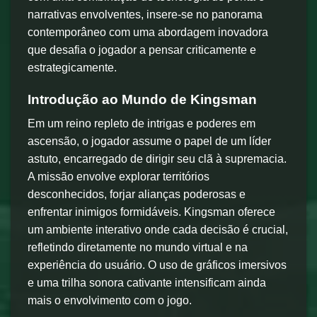
narrativas envolventes, insere-se no panorama
contemporâneo com uma abordagem inovadora
que desafia o jogador a pensar criticamente e
estrategicamente.
Introdução ao Mundo de Kingsman
Em um reino repleto de intrigas e poderes em
ascensão, o jogador assume o papel de um líder
astuto, encarregado de dirigir seu clã à supremacia.
A missão envolve explorar territórios
desconhecidos, forjar alianças poderosas e
enfrentar inimigos formidáveis. Kingsman oferece
um ambiente interativo onde cada decisão é crucial,
refletindo diretamente no mundo virtual e na
experiência do usuário. O uso de gráficos imersivos
e uma trilha sonora cativante intensificam ainda
mais o envolvimento com o jogo.