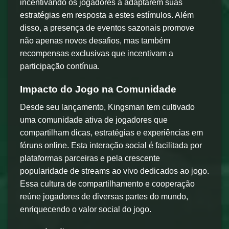
incentivando os jogadores a adaptarem suas
estratégias em resposta a estes estímulos. Além
disso, a presença de eventos sazonais promove
não apenas novos desafios, mas também
recompensas exclusivas que incentivam a
participação contínua.
Impacto do Jogo na Comunidade
Desde seu lançamento, Kingsman tem cultivado
uma comunidade ativa de jogadores que
compartilham dicas, estratégias e experiências em
fóruns online. Esta interação social é facilitada por
plataformas parceiras e pela crescente
popularidade de streams ao vivo dedicados ao jogo.
Essa cultura de compartilhamento e cooperação
reúne jogadores de diversas partes do mundo,
enriquecendo o valor social do jogo.