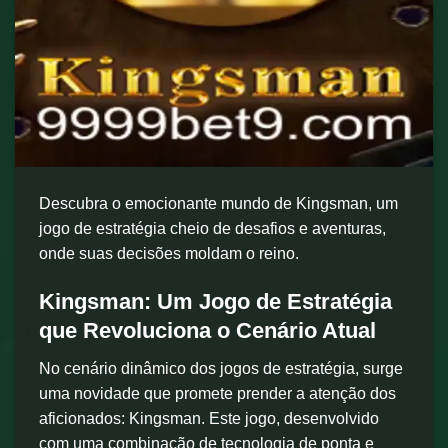
Descubra o emocionante mundo de Kingsman, um
jogo de estratégia cheio de desafios e aventuras,
onde suas decisões moldam o reino.
Kingsman: Um Jogo de Estratégia
que Revoluciona o Cenário Atual
No cenário dinâmico dos jogos de estratégia, surge
uma novidade que promete prender a atenção dos
aficionados: Kingsman. Este jogo, desenvolvido
com uma combinação de tecnologia de ponta e