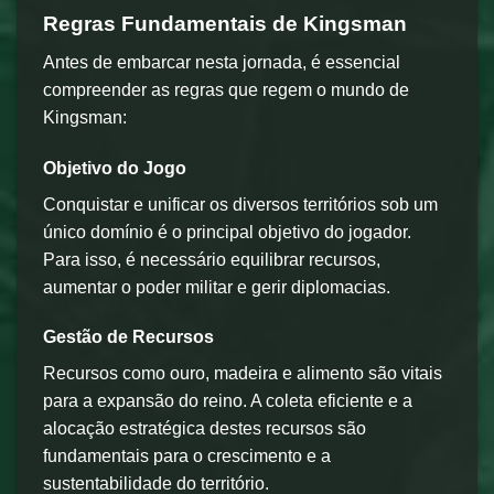
Regras Fundamentais de Kingsman
Antes de embarcar nesta jornada, é essencial
compreender as regras que regem o mundo de
Kingsman:
Objetivo do Jogo
Conquistar e unificar os diversos territórios sob um
único domínio é o principal objetivo do jogador.
Para isso, é necessário equilibrar recursos,
aumentar o poder militar e gerir diplomacias.
Gestão de Recursos
Recursos como ouro, madeira e alimento são vitais
para a expansão do reino. A coleta eficiente e a
alocação estratégica destes recursos são
fundamentais para o crescimento e a
sustentabilidade do território.