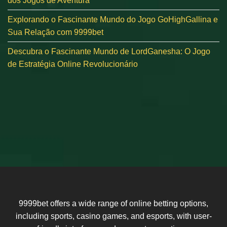
dos Jogos de Aventura
Explorando o Fascinante Mundo do Jogo GoHighGallina e
Sua Relação com 9999bet
Descubra o Fascinante Mundo de LordGanesha: O Jogo
de Estratégia Online Revolucionário
9999bet offers a wide range of online betting options,
including sports, casino games, and esports, with user-