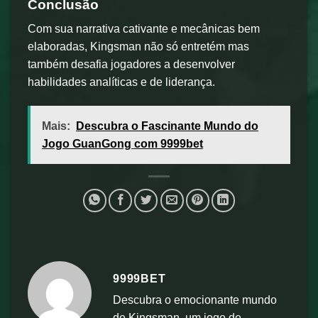
Conclusão
Com sua narrativa cativante e mecânicas bem
elaboradas, Kingsman não só entretém mas
também desafia jogadores a desenvolver
habilidades analíticas e de liderança.
Mais:
Descubra o Fascinante Mundo do
Jogo GuanGong com 9999bet
9999BET
Descubra o emocionante mundo
de Kingsman, um jogo de