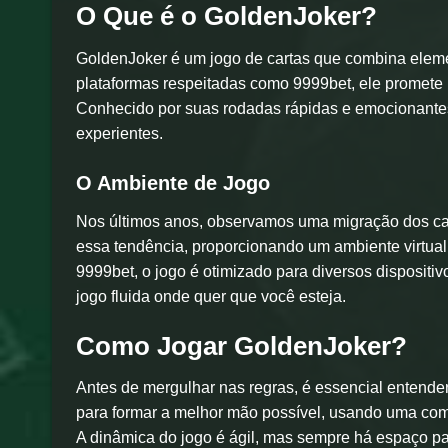
O Que é o GoldenJoker?
GoldenJoker é um jogo de cartas que combina eleme
plataformas respeitadas como 9999bet, ele promete
Conhecido por suas rodadas rápidas e emocionantes
experientes.
O Ambiente de Jogo
Nos últimos anos, observamos uma migração dos cassi
essa tendência, proporcionando um ambiente virtual i
9999bet, o jogo é otimizado para diversos dispositi
jogo fluida onde quer que você esteja.
Como Jogar GoldenJoker?
Antes de mergulhar nas regras, é essencial entender
para formar a melhor mão possível, usando uma com
A dinâmica do jogo é ágil, mas sempre há espaço para