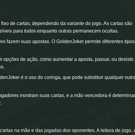
xo de cartas, dependendo da variante do jogo. As cartas são
visíveis para todos enquanto outras permanecem ocultas.
res fazem suas apostas. O GoldenJoker permite diferentes tipos
 opções de ação, como aumentar a aposta, passar, ou desistir.
ho.
nJoker é o uso do coringa, que pode substituir qualquer outra
jogadores mostram suas cartas, e a mão vencedora é determina
.
artas na mão e das jogadas dos oponentes. A leitura de jogo, 