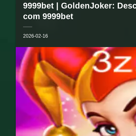
9999bet | GoldenJoker: Des
com 9999bet
2026-02-16