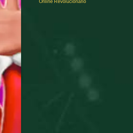
Online Revolucionário