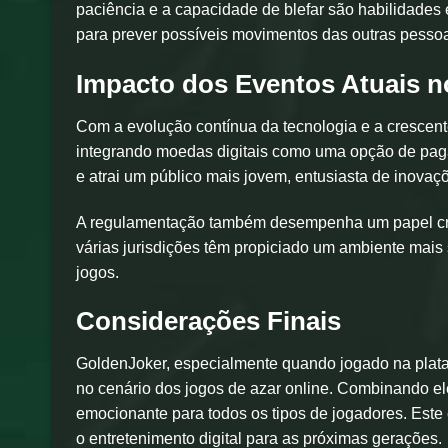
paciência e a capacidade de blefar são habilidades 
para prever possíveis movimentos das outras pesso
Impacto dos Eventos Atuais n
Com a evolução contínua da tecnologia e a crescen
integrando moedas digitais como uma opção de paga
e atrai um público mais jovem, entusiasta de inovaçõ
A regulamentação também desempenha um papel cruc
várias jurisdições têm propiciado um ambiente mais 
jogos.
Considerações Finais
GoldenJoker, especialmente quando jogado na plataf
no cenário dos jogos de azar online. Combinando el
emocionante para todos os tipos de jogadores. Est
o entretenimento digital para as próximas gerações.