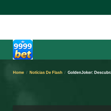
Ir
para
o
conteúdo
Home
/
Notícias De Flash
/
GoldenJoker: Descubr