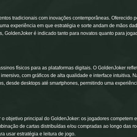
ntos tradicionais com inovações contemporâneas. Oferecido p
 uma experiência em que estratégia e sorte andam de mãos dad
, GoldenJoker é indicado tanto para novatos quanto para joga
nos físicos para as plataformas digitais. O GoldenJoker refle
mersivo, com gráficos de alta qualidade e interface intuitiva. N
vos, desde desktops até smartphones, permitindo uma experiênc
 o objetivo principal do GoldenJoker: os jogadores competem en
binação de cartas distribuídas e/ou compradas ao longo das r
 usar estratégia e leitura de jogo.