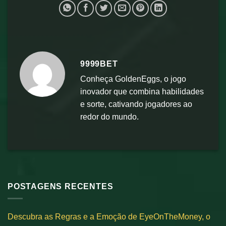
9999BET
Conheça GoldenEggs, o jogo
inovador que combina habilidades
e sorte, cativando jogadores ao
redor do mundo.
POSTAGENS RECENTES
Descubra as Regras e a Emoção de EyeOnTheMoney, o