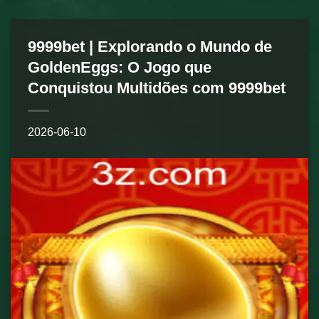
9999bet | Explorando o Mundo de
GoldenEggs: O Jogo que
Conquistou Multidões com 9999bet
2026-06-10