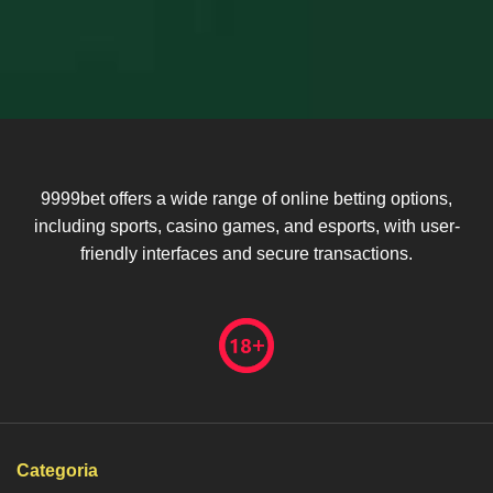
9999bet offers a wide range of online betting options,
including sports, casino games, and esports, with user-
friendly interfaces and secure transactions.
Categoria