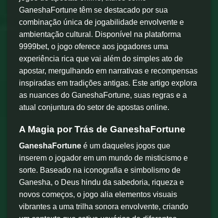
GaneshaFortune têm se destacado por sua
combinação única de jogabilidade envolvente e
ambientação cultural. Disponível na plataforma
9999bet, o jogo oferece aos jogadores uma
experiência rica que vai além do simples ato de
apostar, mergulhando em narrativas e recompensas
inspiradas em tradições antigas. Este artigo explora
as nuances do GaneshaFortune, suas regras e a
atual conjuntura do setor de apostas online.
A Magia por Trás de GaneshaFortune
GaneshaFortune
é um daqueles jogos que
inserem o jogador em um mundo de misticismo e
sorte. Baseado na iconografia e simbolismo de
Ganesha, o Deus hindu da sabedoria, riqueza e
novos começos, o jogo alia elementos visuais
vibrantes a uma trilha sonora envolvente, criando