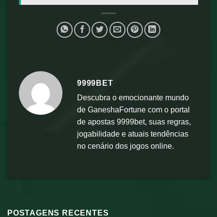
9999BET
Descubra o emocionante mundo
de GaneshaFortune com o portal
de apostas 9999bet, suas regras,
jogabilidade e atuais tendências
no cenário dos jogos online.
POSTAGENS RECENTES