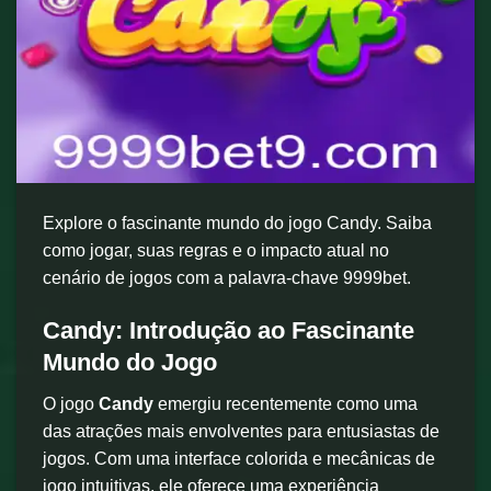
Explore o fascinante mundo do jogo Candy. Saiba
como jogar, suas regras e o impacto atual no
cenário de jogos com a palavra-chave 9999bet.
Candy: Introdução ao Fascinante
Mundo do Jogo
O jogo
Candy
emergiu recentemente como uma
das atrações mais envolventes para entusiastas de
jogos. Com uma interface colorida e mecânicas de
jogo intuitivas, ele oferece uma experiência