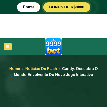
Ir
BÔNUS DE R$8888
Entrar
para
o
conteúdo
Home
/
Notícias De Flash
/
Candy: Descubra O
Mundo Envolvente Do Novo Jogo Interativo