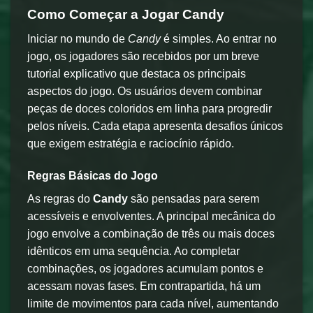
Como Começar a Jogar Candy
Iniciar no mundo de
Candy
é simples. Ao entrar no
jogo, os jogadores são recebidos por um breve
tutorial explicativo que destaca os principais
aspectos do jogo. Os usuários devem combinar
peças de doces coloridos em linha para progredir
pelos níveis. Cada etapa apresenta desafios únicos
que exigem estratégia e raciocínio rápido.
Regras Básicas do Jogo
As regras do
Candy
são pensadas para serem
acessíveis e envolventes. A principal mecânica do
jogo envolve a combinação de três ou mais doces
idênticos em uma sequência. Ao completar
combinações, os jogadores acumulam pontos e
acessam novas fases. Em contrapartida, há um
limite de movimentos para cada nível, aumentando