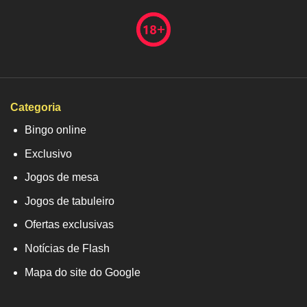
Categoria
Bingo online
Exclusivo
Jogos de mesa
Jogos de tabuleiro
Ofertas exclusivas
Notícias de Flash
Mapa do site do Google