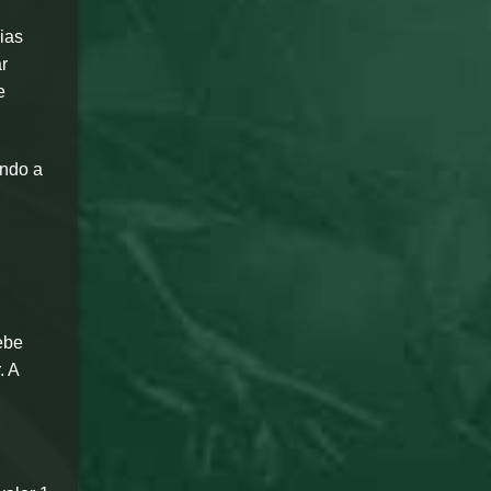
ias
r
e
ando a
ebe
. A