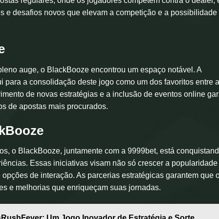
postas regulares, onde os jogadores competem contra o dealer, 
es e desafios novos que elevam a competição e a possibilidade
e
 pleno auge, o BlackBooze encontrou um espaço notável. A
 para a consolidação deste jogo como um dos favoritos entre 
imento de novas estratégias e a inclusão de eventos online ga
gos de apostas mais procurados.
ckBooze
ados, o BlackBooze, juntamente com a 9999bet, está conquistan
iências. Essas iniciativas visam não só crescer a popularidade
opções de interação. As parcerias estratégicas garantem que 
es e melhorias que enriqueçam suas jornadas.
ushFever: Um Jogo Inovador de Estratégia e Sorte