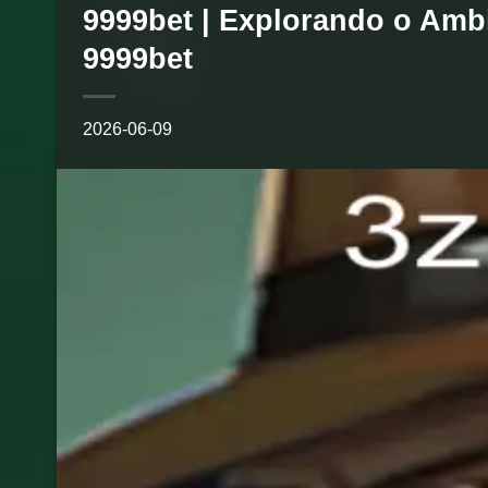
9999bet | Explorando o Amb
9999bet
2026-06-09