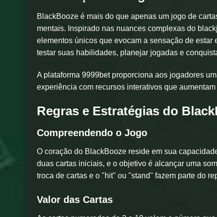
BlackBooze é mais do que apenas um jogo de carta
mentais. Inspirado nas nuances complexas do black
elementos únicos que evocam a sensação de estar e
testar suas habilidades, planejar jogadas e conquist
A plataforma 9999bet proporciona aos jogadores uma 
experiência com recursos interativos que aumentam
Regras e Estratégias do Blac
Compreendendo o Jogo
O coração do BlackBooze reside em sua capacidade 
duas cartas iniciais, e o objetivo é alcançar uma so
troca de cartas e o "hit" ou "stand" fazem parte do rep
Valor das Cartas