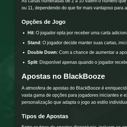
As cartas numeradas de 2 a 10 valem o número que 
ou 11, dependendo do que for mais vantajoso para a
Opções de Jogo
Hit
: O jogador opta por receber uma carta adici
Stand
: O jogador decide manter suas cartas, inic
Double Down
: Com a chance de aumentar a apos
Split
: Disponível apenas quando o jogador receb
Apostas no BlackBooze
A atmosfera de apostas do BlackBooze é enriquecid
vasta gama de opções para jogadores iniciantes e ex
personalização que adapta o jogo ao estilo individua
Tipos de Apostas