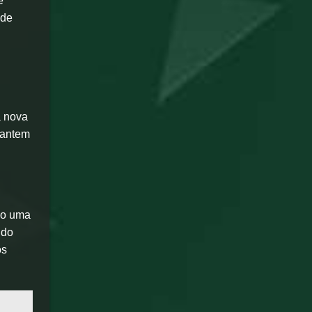
e
 de
a nova
rantem
do uma
 do
os