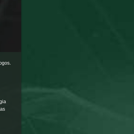
ogos.
gia
uas