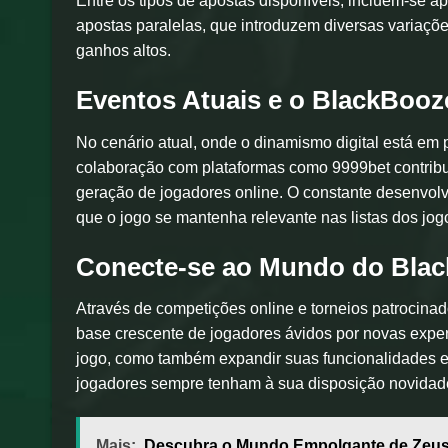
Entre os tipos de apostas disponíveis, incluem-se a
apostas paralelas, que introduzem diversas variaçõ
ganhos altos.
Eventos Atuais e o BlackBooz
No cenário atual, onde o dinamismo digital está em
colaboração com plataformas como 9999bet contribui
geração de jogadores online. O constante desenvolv
que o jogo se mantenha relevante nas listas dos jo
Conecte-se ao Mundo do Bla
Através de competições online e torneios patrocin
base crescente de jogadores ávidos por novas exper
jogo, como também expandir suas funcionalidades e 
jogadores sempre tenham à sua disposição novidad
Mais:
Descubra o Mundo Empolgante de ZeusR